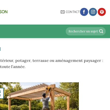
ISON
CONTACT
N
 extérieur, potager, terrasse ou aménagement paysager :
oute l’année.
6
i