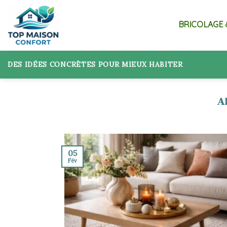
Skip
to
BRICOLAGE 
content
DES IDÉES CONCRÈTES POUR MIEUX HABITER
05
Fév