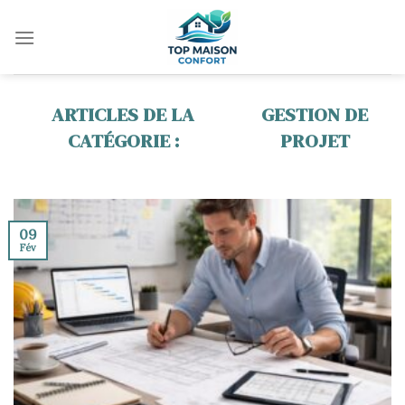
Skip
to
content
GESTION DE
PROJET
09
Fév