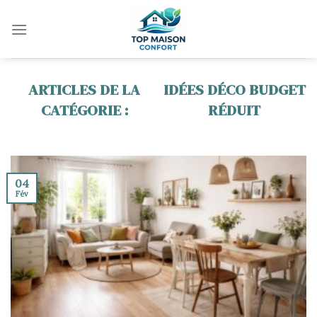
Skip
to
content
IDÉES DÉCO BUDGET
RÉDUIT
04
Fév