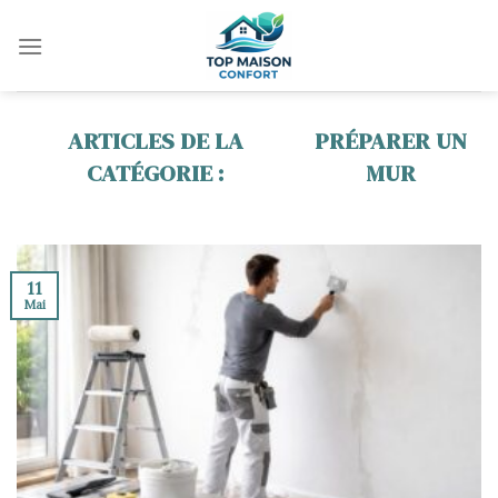
Skip
to
content
PRÉPARER UN
MUR
11
Mai