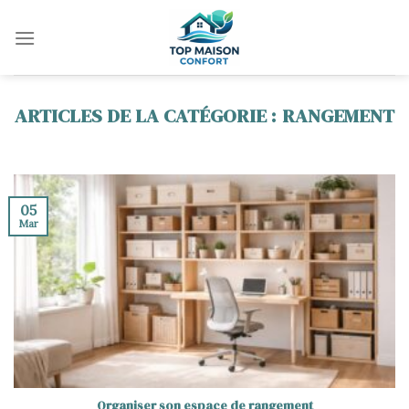
Skip
to
content
RANGEMENT
05
Mar
Organiser son espace de rangement