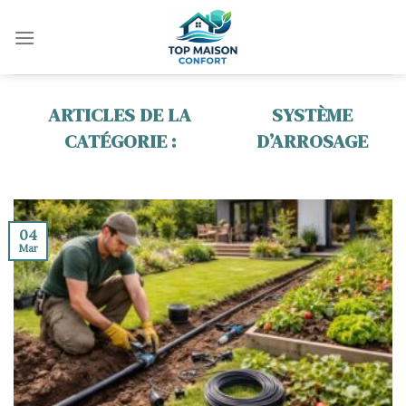
Skip
to
content
SYSTÈME
D’ARROSAGE
04
Mar