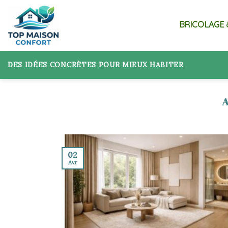
Skip
to
BRICOLAGE 
content
DES IDÉES CONCRÈTES POUR MIEUX HABITER
02
Avr