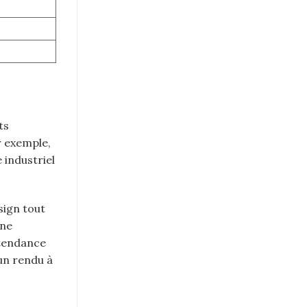
ts
r exemple,
 industriel
sign tout
une
 tendance
un rendu à