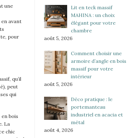
nt une
Lit en teck massif
MAHINA : un choix
t en avant
élégant pour votre
ts
chambre
te, pour
août 5, 2026
Comment choisir une
armoire d’angle en bois
massif pour votre
intérieur
sif, qu’il
août 5, 2026
né), peut
sses qui
Déco pratique : le
portemanteau
industriel en acacia et
 en bois
métal
e. La
août 4, 2026
ce chic