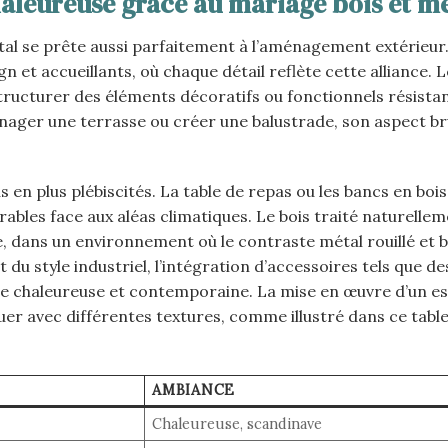
aleureuse grâce au mariage bois et m
al se prête aussi parfaitement à l’aménagement extérieur.
n et accueillants, où chaque détail reflète cette alliance. 
 structurer des éléments décoratifs ou fonctionnels résista
énager une terrasse ou créer une balustrade, son aspect br
 en plus plébiscités. La table de repas ou les bancs en bois
rables face aux aléas climatiques. Le bois traité naturelle
 dans un environnement où le contraste métal rouillé et bo
it du style industriel, l’intégration d’accessoires tels que d
ce chaleureuse et contemporaine. La mise en œuvre d’un e
ouer avec différentes textures, comme illustré dans ce tabl
AMBIANCE
Chaleureuse, scandinave