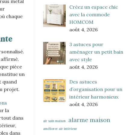
ersus métal
Créez un espace chic
eur
avec la commode
 où chaque
HOMCOM
août 4, 2026
ante
3 astuces pour
rsonnalisé.
aménager un petit bain
 affirmé.
avec style
aque pièce
août 4, 2026
constitue un
Des astuces
ut quand
d’organisation pour un
u projet.
intérieur harmonieux
ons
août 4, 2026
r la
urtout dans
alarme maison
air sain maison
érieur,
améliorer air intérieur
ables dans