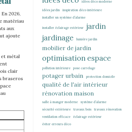
étal
idées déco moderne
idées jardin
inspiration déco intérieure
 En 2026,
installer un système d’alarme
Le matériau
jardin
nts aux
installer éclairage extérieur
ut ajoute
jardinage
lumière jardin
mobilier de jardin
optimisation espace
 et métal
ment
pollution intérieure
pose carrelage
is clair
potager urbain
protection domicile
es braseros
qualité de l'air intérieur
space
rénovation maison
eau
salle à manger moderne
système d’alarme
sécurité extérieure
travaux bois
travaux rénovation
ventilation efficace
éclairage extérieur
éviter erreurs déco