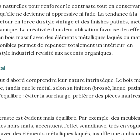
res naturelles pour renforcer le contraste tout en conserva
qu’elle ne devienne ni oppressive ni fade. La tendance à la
tour en force du style vintage et des finishes patinés, me
ique. La créativité dans leur utilisation favorise des effe
en bois massif avec des éléments métalliques laqués ou mat
ponibles permet de repenser totalement un intérieur, en
yle industriel revisité aux accents organiques.
al
faut d’abord comprendre leur nature intrinsèque. Le bois mas
e, tandis que le métal, selon sa finition (brossé, laqué, pati
l’équilibre : éviter la surcharge, préférer des pièces maître
ntraste est évident mais équilibré. Par exemple, des meubles
es noirs mats, accentuent l’effet scandinave, très en vogu
 avec des éléments métalliques laqués, insuffle une ambian