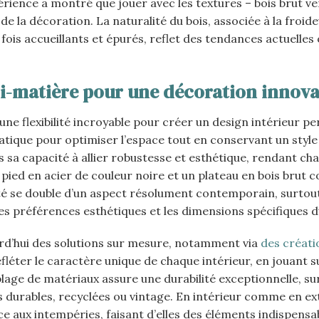
xpérience a montré que jouer avec les textures – bois brut v
de la décoration. La naturalité du bois, associée à la froid
fois accueillants et épurés, reflet des tendances actuelles
 bi-matière pour une décoration innov
ne flexibilité incroyable pour créer un design intérieur pe
atique pour optimiser l’espace tout en conservant un style
s sa capacité à allier robustesse et esthétique, rendant ch
n pied en acier de couleur noire et un plateau en bois brut 
ité se double d’un aspect résolument contemporain, surto
s préférences esthétiques et les dimensions spécifiques d
urd’hui des solutions sur mesure, notamment via
des créati
fléter le caractère unique de chaque intérieur, en jouant su
mblage de matériaux assure une durabilité exceptionnelle, s
 durables, recyclées ou vintage. En intérieur comme en ext
nce aux intempéries, faisant d’elles des éléments indispens