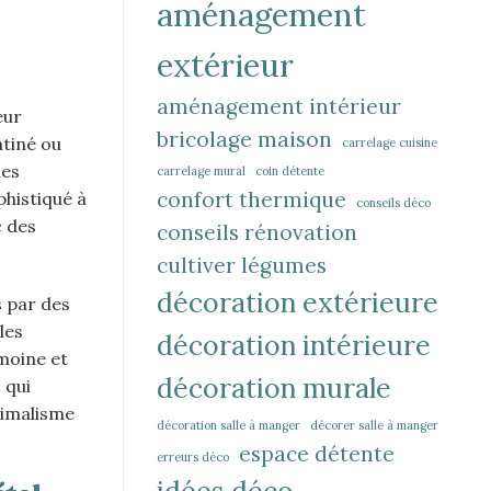
aménagement
extérieur
aménagement intérieur
eur
bricolage maison
atiné ou
carrelage cuisine
ues
carrelage mural
coin détente
confort thermique
phistiqué à
conseils déco
c des
conseils rénovation
cultiver légumes
décoration extérieure
s par des
les
décoration intérieure
imoine et
décoration murale
 qui
nimalisme
décoration salle à manger
décorer salle à manger
espace détente
erreurs déco
idées déco