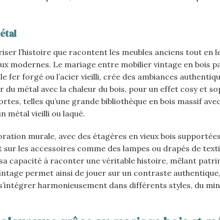
étal
riser l’histoire que racontent les meubles anciens tout en l
ux modernes. Le mariage entre mobilier vintage en bois p
 fer forgé ou l’acier vieilli, crée des ambiances authentiq
r du métal avec la chaleur du bois, pour un effet cosy et so
fortes, telles qu’une grande bibliothèque en bois massif ave
 métal vieilli ou laqué.
oration murale, avec des étagères en vieux bois supportée
t sur les accessoires comme des lampes ou drapés de texti
 sa capacité à raconter une véritable histoire, mêlant patr
ntage permet ainsi de jouer sur un contraste authentique,
 s’intégrer harmonieusement dans différents styles, du mi