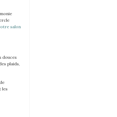
rmonie
ercle
otre salon
s douces
es plaids,
 de
 les