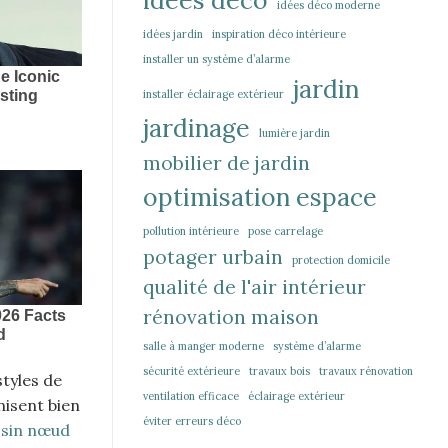
idées déco moderne
idées jardin
inspiration déco intérieure
installer un système d’alarme
jardin
installer éclairage extérieur
jardinage
lumière jardin
mobilier de jardin
optimisation espace
pollution intérieure
pose carrelage
potager urbain
protection domicile
qualité de l'air intérieur
rénovation maison
salle à manger moderne
système d’alarme
sécurité extérieure
travaux bois
travaux rénovation
styles de
ventilation efficace
éclairage extérieur
nisent bien
éviter erreurs déco
ssin nœud