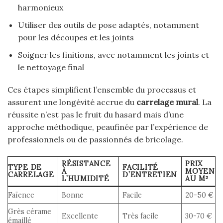
harmonieux
Utiliser des outils de pose adaptés, notamment
pour les découpes et les joints
Soigner les finitions, avec notamment les joints et
le nettoyage final
Ces étapes simplifient l’ensemble du processus et
assurent une longévité accrue du
carrelage mural
. La
réussite n’est pas le fruit du hasard mais d’une
approche méthodique, peaufinée par l’expérience de
professionnels ou de passionnés de bricolage.
RÉSISTANCE
PRIX
TYPE DE
FACILITÉ
À
MOYEN
CARRELAGE
D’ENTRETIEN
L’HUMIDITÉ
AU M²
Faïence
Bonne
Facile
20-50 €
Grès cérame
Excellente
Très facile
30-70 €
émaillé