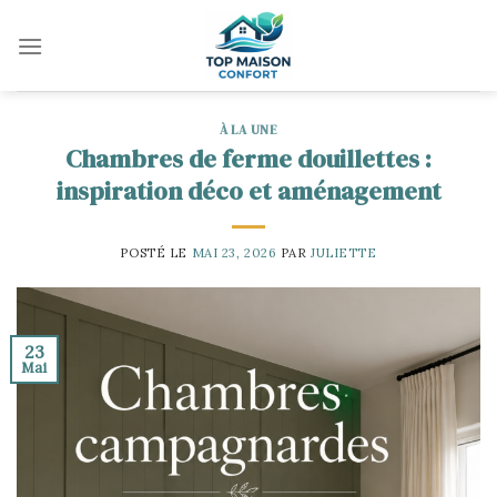
Skip
to
content
À LA UNE
Chambres de ferme douillettes :
inspiration déco et aménagement
POSTÉ LE
MAI 23, 2026
PAR
JULIETTE
23
Mai