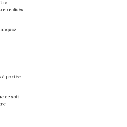
otre
re réalisés
 manquez
s à portée
e ce soit
tre