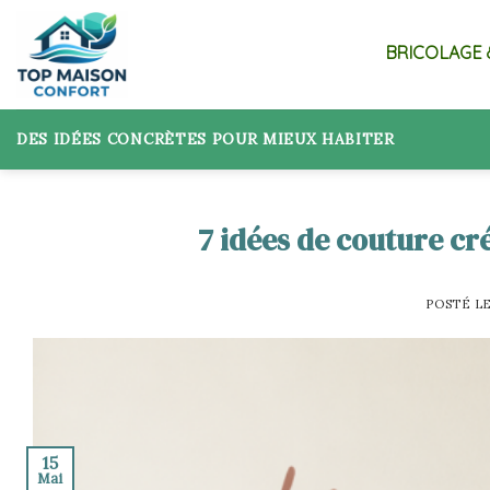
Skip
to
BRICOLAGE 
content
DES IDÉES CONCRÈTES POUR MIEUX HABITER
7 idées de couture cr
POSTÉ L
15
Mai