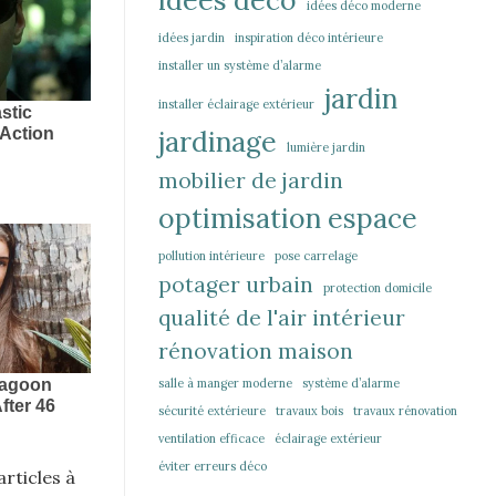
idées déco moderne
idées jardin
inspiration déco intérieure
installer un système d’alarme
jardin
installer éclairage extérieur
jardinage
lumière jardin
mobilier de jardin
optimisation espace
pollution intérieure
pose carrelage
potager urbain
protection domicile
qualité de l'air intérieur
rénovation maison
salle à manger moderne
système d’alarme
sécurité extérieure
travaux bois
travaux rénovation
ventilation efficace
éclairage extérieur
éviter erreurs déco
rticles à