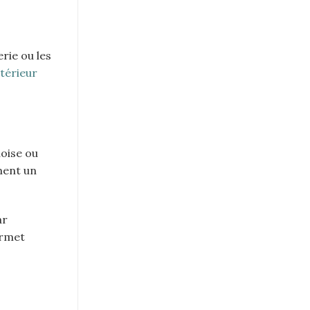
rie ou les
térieur
uoise ou
ment un
ar
ermet