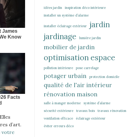
idées jardin
inspiration déco intérieure
installer un système d’alarme
jardin
installer éclairage extérieur
jardinage
lumière jardin
mobilier de jardin
optimisation espace
pollution intérieure
pose carrelage
potager urbain
protection domicile
qualité de l'air intérieur
rénovation maison
salle à manger moderne
système d’alarme
sécurité extérieure
travaux bois
travaux rénovation
Elles
ventilation efficace
éclairage extérieur
res d’art.
éviter erreurs déco
e votre