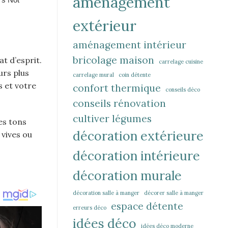
aménagement
extérieur
aménagement intérieur
bricolage maison
t d’esprit.
carrelage cuisine
urs plus
carrelage mural
coin détente
s et votre
confort thermique
conseils déco
conseils rénovation
cultiver légumes
es tons
décoration extérieure
 vives ou
décoration intérieure
décoration murale
décoration salle à manger
décorer salle à manger
espace détente
erreurs déco
idées déco
idées déco moderne