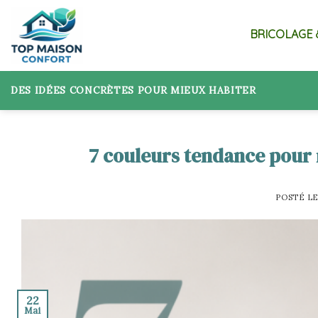
Skip
to
BRICOLAGE 
content
DES IDÉES CONCRÈTES POUR MIEUX HABITER
7 couleurs tendance pour
POSTÉ L
22
Mai