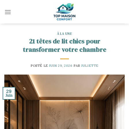
Skip
to
content
À LA UNE
21 têtes de lit chics pour
transformer votre chambre
POSTÉ LE
JUIN 29, 2026
PAR
JULIETTE
29
Juin