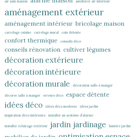
alarme maison
air sain maison
améliorer air intérieur
aménagement extérieur
aménagement intérieur
bricolage maison
carrelage cuisine
carrelage mural
coin détente
confort thermique
conseils déco
conseils rénovation
cultiver légumes
décoration extérieure
décoration intérieure
décoration murale
décoration salle à manger
espace détente
décorer salle à manger
erreurs déco
idées déco
idées déco moderne
idées jardin
inspiration déco intérieure
installer un système d’alarme
jardin
jardinage
installer éclairage extérieur
lumière jardin
optimisation espace