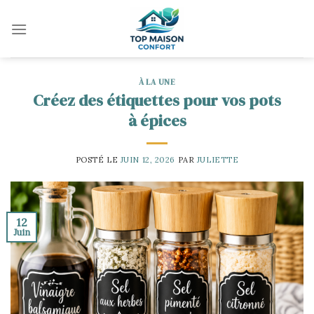
Skip
to
content
À LA UNE
Créez des étiquettes pour vos pots
à épices
POSTÉ LE
JUIN 12, 2026
PAR
JULIETTE
12
Juin