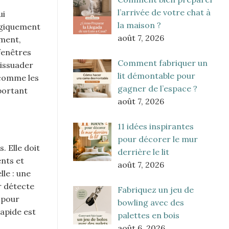
l’arrivée de votre chat à
ui
la maison ?
tégiquement
août 7, 2026
ement,
fenêtres
Comment fabriquer un
dissuader
lit démontable pour
 comme les
gagner de l’espace ?
portant
août 7, 2026
11 idées inspirantes
pour décorer le mur
. Elle doit
derrière le lit
ents et
août 7, 2026
le : une
r détecte
Fabriquez un jeu de
e pour
bowling avec des
rapide est
palettes en bois
août 6, 2026