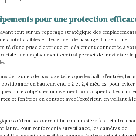
ipements pour une protection efficac
e avant tout sur un repérage stratégique des emplacements
s points faibles et des zones de passage. La centrale doi
imité d’une prise électrique et idéalement connectée à vot
cruciale : un emplacement central permet de maximiser la
le.
s des zones de passage telles que les halls d’entrée, les c
es positionner en hauteur, entre 2 et 2,4 mètres, pour éviter 
ques ou les objets en mouvement non suspects. Les capte
rtes et fenêtres en contact avec l’extérieur, en veillant à l
giques où leur son sera diffusé de manière à atteindre cha
illante. Pour renforcer la surveillance, les caméras de
u difficilement accessibles, comme l’entrée principale ou l