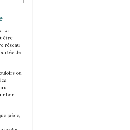
e
. La
t être
re réseau
 portée de
ouloirs ou
les
urs
eur bon
que pièce,
e jardin.