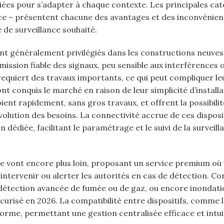
iées pour s’adapter à chaque contexte. Les principales ca
lance – présentent chacune des avantages et des inconvénien
 de surveillance souhaité.
ont généralement privilégiés dans les constructions neuves
ssion fiable des signaux, peu sensible aux interférences 
requiert des travaux importants, ce qui peut compliquer le
nt conquis le marché en raison de leur simplicité d’installa
loient rapidement, sans gros travaux, et offrent la possibili
volution des besoins. La connectivité accrue de ces disposi
 dédiée, facilitant le paramétrage et le suivi de la surveill
ce vont encore plus loin, proposant un service premium où
 intervenir ou alerter les autorités en cas de détection. C
 détection avancée de fumée ou de gaz, ou encore inondati
urisé en 2026. La compatibilité entre dispositifs, comme la
rme, permettant une gestion centralisée efficace et intui