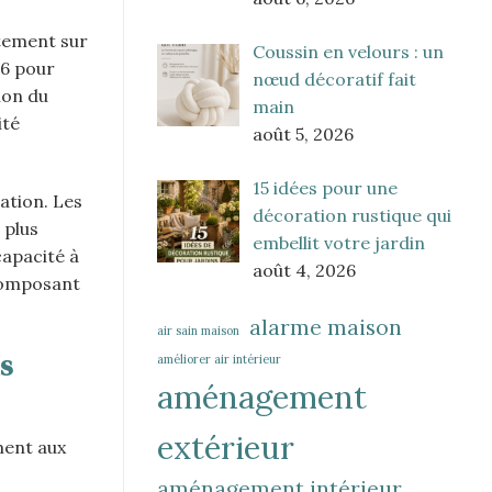
ctement sur
Coussin en velours : un
26 pour
nœud décoratif fait
ion du
main
ité
août 5, 2026
15 idées pour une
lation. Les
décoration rustique qui
 plus
embellit votre jardin
capacité à
août 4, 2026
 composant
alarme maison
air sain maison
s
améliorer air intérieur
aménagement
extérieur
ment aux
aménagement intérieur