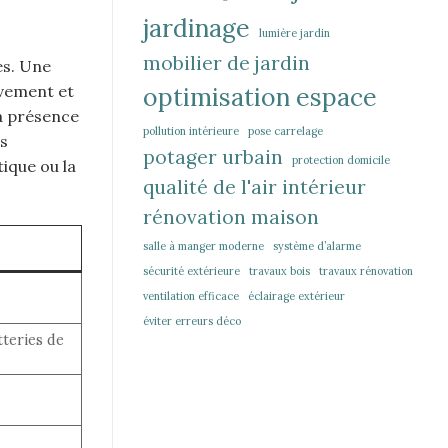
jardinage
lumière jardin
mobilier de jardin
es. Une
uvement et
optimisation espace
La présence
pollution intérieure
pose carrelage
ns
potager urbain
protection domicile
ique ou la
qualité de l'air intérieur
rénovation maison
salle à manger moderne
système d’alarme
sécurité extérieure
travaux bois
travaux rénovation
ventilation efficace
éclairage extérieur
éviter erreurs déco
tteries de