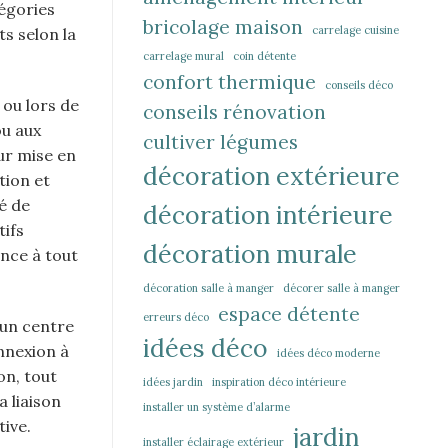
tégories
bricolage maison
carrelage cuisine
ts selon la
carrelage mural
coin détente
confort thermique
conseils déco
 ou lors de
conseils rénovation
ou aux
cultiver légumes
ur mise en
décoration extérieure
tion et
té de
décoration intérieure
tifs
décoration murale
ance à tout
décoration salle à manger
décorer salle à manger
espace détente
erreurs déco
 un centre
idées déco
onnexion à
idées déco moderne
on, tout
idées jardin
inspiration déco intérieure
 liaison
installer un système d’alarme
tive.
jardin
installer éclairage extérieur