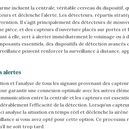
rme incluent la centrale, véritable cerveau du dispositif, q
teurs et déclenche l’alerte. Les détecteurs, répartis stra
évention. Il s’agit principalement des détecteurs de mouv
 pièce, et des capteurs d’ouverture placés sur portes et 
uant à elle, sert à alerter immédiatement le voisinage ou à 
omposants essentiels, des dispositifs de détection avancés
veillance peuvent renforcer la surveillance à distance, ap
s alertes
ion et l’analyse de tous les signaux provenant des capteurs
pour garantir une connexion optimale avec les autres élém
mmunication entre la centrale et les capteurs est essentiel
érablement l’efficacité de la détection. Lorsqu’un capteu
e-ci analyse la situation en temps réel et déclenche la sirèn
eillance si vous avez opté pour cette option. Ce processus 
il ne soit trop tard.