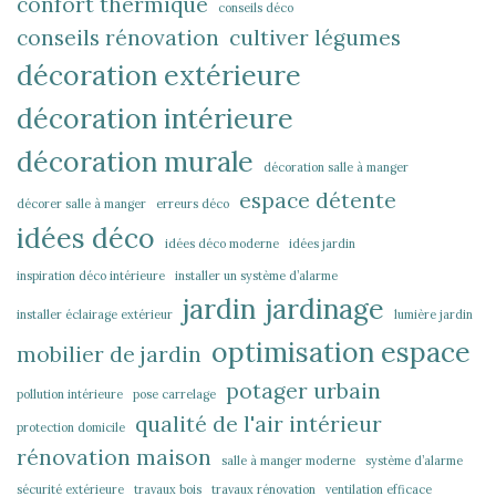
confort thermique
conseils déco
conseils rénovation
cultiver légumes
décoration extérieure
décoration intérieure
décoration murale
décoration salle à manger
espace détente
décorer salle à manger
erreurs déco
idées déco
idées déco moderne
idées jardin
inspiration déco intérieure
installer un système d’alarme
jardin
jardinage
installer éclairage extérieur
lumière jardin
optimisation espace
mobilier de jardin
potager urbain
pollution intérieure
pose carrelage
qualité de l'air intérieur
protection domicile
rénovation maison
salle à manger moderne
système d’alarme
sécurité extérieure
travaux bois
travaux rénovation
ventilation efficace