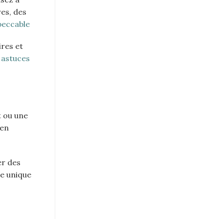
es, des
peccable
res et
 astuces
t ou une
 en
er des
e unique