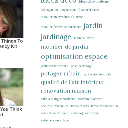
idées déco moderne
idées jardin
inspiration déco intérieure
installer un système d’alarme
jardin
installer éclairage extérieur
jardinage
lumière jardin
mobilier de jardin
optimisation espace
pollution intérieure
pose carrelage
potager urbain
protection domicile
qualité de l'air intérieur
rénovation maison
salle à manger moderne
système d’alarme
sécurité extérieure
travaux bois
travaux rénovation
ventilation efficace
éclairage extérieur
éviter erreurs déco
nsez à