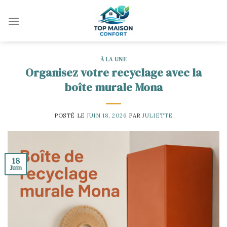
Skip
to
content
À LA UNE
Organisez votre recyclage avec la
boîte murale Mona
POSTÉ LE
JUIN 18, 2026
PAR
JULIETTE
18
Juin