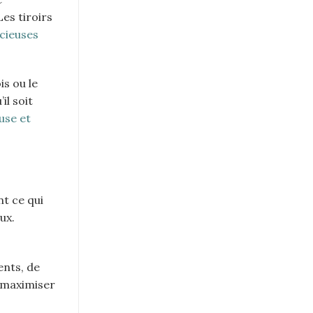
es tiroirs
cieuses
is ou le
il soit
use et
nt ce qui
ux.
ents, de
e maximiser