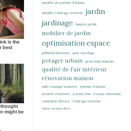
installer un système d’alarme
jardin
installer éclairage extérieur
jardinage
lumière jardin
mobilier de jardin
optimisation espace
pollution intérieure
pose carrelage
potager urbain
protection domicile
qualité de l'air intérieur
rénovation maison
salle à manger moderne
système d’alarme
sécurité extérieure
travaux bois
travaux rénovation
ventilation efficace
éclairage extérieur
éviter erreurs déco
e