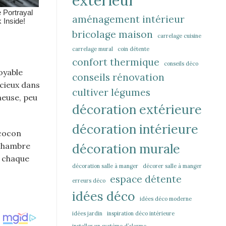
extérieur
aménagement intérieur
bricolage maison
carrelage cuisine
carrelage mural
coin détente
confort thermique
conseils déco
oyable
conseils rénovation
écieux dans
cultiver légumes
neuse, peu
décoration extérieure
décoration intérieure
 cocon
 chambre
décoration murale
r chaque
décoration salle à manger
décorer salle à manger
espace détente
erreurs déco
idées déco
idées déco moderne
idées jardin
inspiration déco intérieure