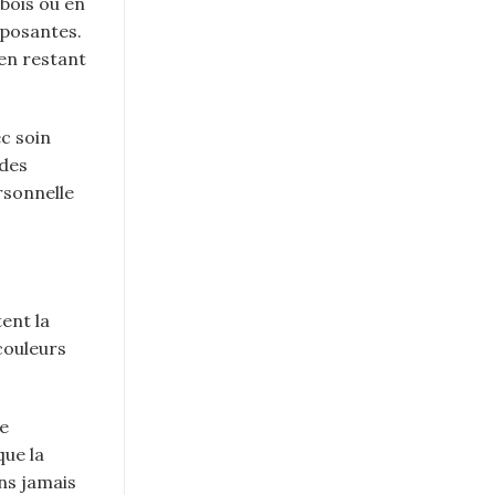
 bois ou en
eposantes.
en restant
ec soin
 des
rsonnelle
ent la
 couleurs
e
que la
ns jamais