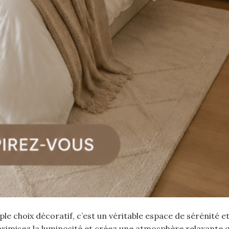
e choix décoratif, c’est un véritable espace de sérénité e
ximisez la luminosité et créez une atmosphère relaxante qu