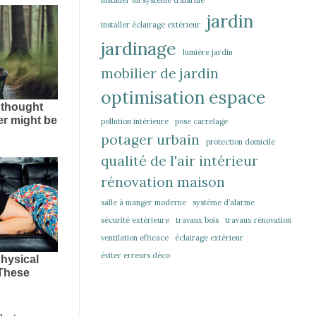
installer un système d’alarme
jardin
installer éclairage extérieur
jardinage
lumière jardin
mobilier de jardin
optimisation espace
pollution intérieure
pose carrelage
potager urbain
protection domicile
qualité de l'air intérieur
rénovation maison
salle à manger moderne
système d’alarme
sécurité extérieure
travaux bois
travaux rénovation
ventilation efficace
éclairage extérieur
éviter erreurs déco