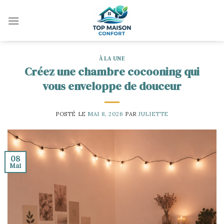
Skip
to
content
À LA UNE
Créez une chambre cocooning qui
vous enveloppe de douceur
POSTÉ LE
MAI 8, 2026
PAR
JULIETTE
08
Mai