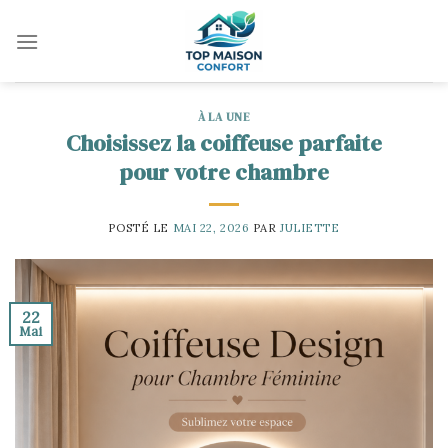
Skip
to
content
À LA UNE
Choisissez la coiffeuse parfaite
pour votre chambre
POSTÉ LE
MAI 22, 2026
PAR
JULIETTE
22
Mai