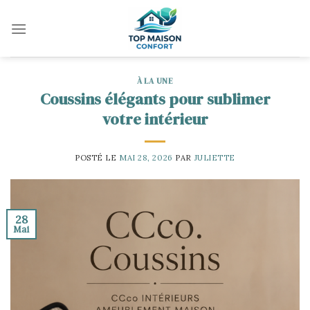
Skip
to
content
À LA UNE
Coussins élégants pour sublimer
votre intérieur
POSTÉ LE
MAI 28, 2026
PAR
JULIETTE
28
Mai