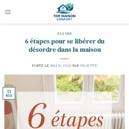
Skip
to
content
À LA UNE
6 étapes pour se libérer du
désordre dans la maison
POSTÉ LE
MAI 11, 2026
PAR
JULIETTE
11
Mai