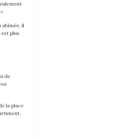
 seulement
rs
 abîmée, il
 est plus
ou de
vos
e la place
artiment,