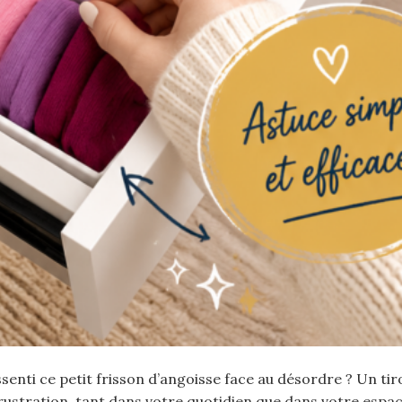
senti ce petit frisson d’angoisse face au désordre ? Un tir
stration, tant dans votre quotidien que dans votre espace