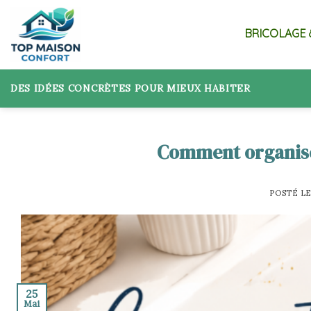
Skip
to
BRICOLAGE 
content
DES IDÉES CONCRÈTES POUR MIEUX HABITER
Comment organiser
POSTÉ L
25
Mai