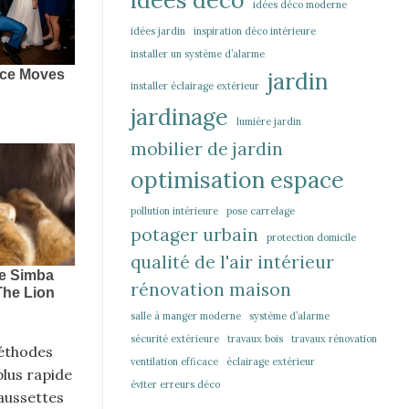
idées déco moderne
idées jardin
inspiration déco intérieure
installer un système d’alarme
jardin
installer éclairage extérieur
jardinage
lumière jardin
mobilier de jardin
optimisation espace
pollution intérieure
pose carrelage
potager urbain
protection domicile
qualité de l'air intérieur
rénovation maison
salle à manger moderne
système d’alarme
sécurité extérieure
travaux bois
travaux rénovation
méthodes
ventilation efficace
éclairage extérieur
plus rapide
éviter erreurs déco
haussettes