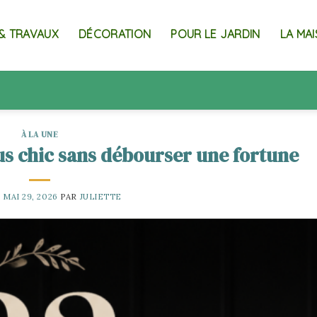
& TRAVAUX
DÉCORATION
POUR LE JARDIN
LA MA
À LA UNE
lus chic sans débourser une fortune
E
MAI 29, 2026
PAR
JULIETTE