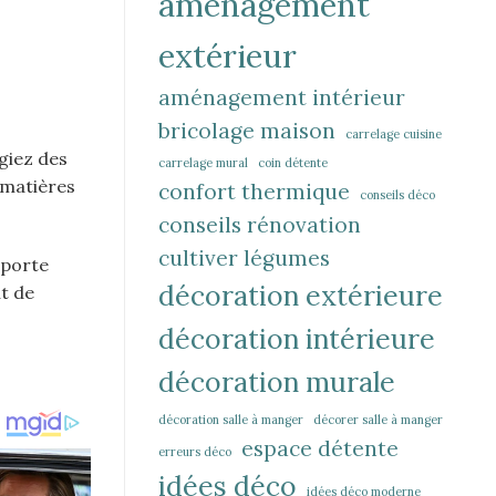
aménagement
extérieur
aménagement intérieur
bricolage maison
carrelage cuisine
giez des
carrelage mural
coin détente
 matières
confort thermique
conseils déco
conseils rénovation
cultiver légumes
mporte
décoration extérieure
ut de
décoration intérieure
décoration murale
décoration salle à manger
décorer salle à manger
espace détente
erreurs déco
idées déco
idées déco moderne