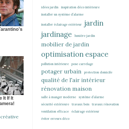
idées jardin
inspiration déco intérieure
installer un système d’alarme
jardin
installer éclairage extérieur
jardinage
lumière jardin
mobilier de jardin
optimisation espace
pollution intérieure
pose carrelage
potager urbain
protection domicile
qualité de l'air intérieur
rénovation maison
salle à manger moderne
système d’alarme
sécurité extérieure
travaux bois
travaux rénovation
ventilation efficace
éclairage extérieur
 créative
éviter erreurs déco