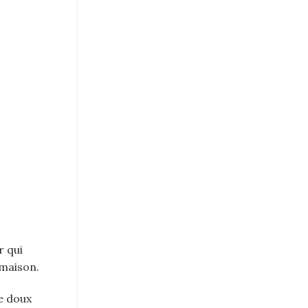
r qui
 maison.
e doux