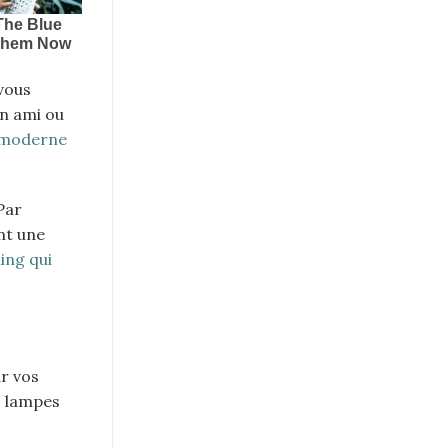
 vous
un ami ou
 moderne
Par
nt une
ing qui
ur vos
s lampes