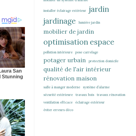
installer un système d’alarme
jardin
installer éclairage extérieur
jardinage
lumière jardin
mobilier de jardin
optimisation espace
pollution intérieure
pose carrelage
potager urbain
protection domicile
qualité de l'air intérieur
rénovation maison
salle à manger moderne
système d’alarme
sécurité extérieure
travaux bois
travaux rénovation
ventilation efficace
éclairage extérieur
éviter erreurs déco