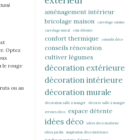
extérieur
aménagement intérieur
bricolage maison
carrelage cuisine
carrelage mural
coin détente
confort thermique
conseils déco
est
conseils rénovation
er. Optez
cultiver légumes
oux
u le rouge
décoration extérieure
décoration intérieure
ruts ou au
décoration murale
décoration salle à manger
décorer salle à manger
espace détente
erreurs déco
idées déco
idées déco moderne
idées jardin
inspiration déco intérieure