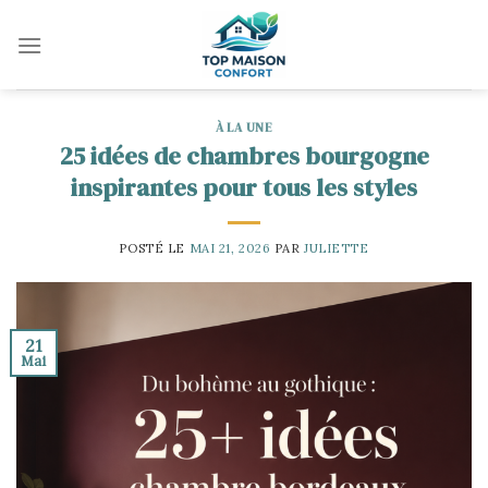
Skip
to
content
À LA UNE
25 idées de chambres bourgogne
inspirantes pour tous les styles
POSTÉ LE
MAI 21, 2026
PAR
JULIETTE
21
Mai