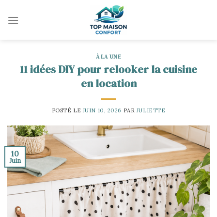
Skip
to
content
À LA UNE
11 idées DIY pour relooker la cuisine
en location
POSTÉ LE
JUIN 10, 2026
PAR
JULIETTE
10
Juin