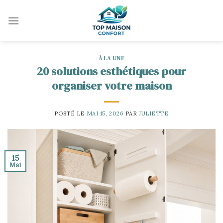
Skip
to
content
À LA UNE
20 solutions esthétiques pour
organiser votre maison
POSTÉ LE
MAI 15, 2026
PAR
JULIETTE
15
Mai